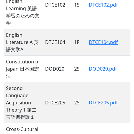
English
DTCE102
1S
DTCE102.pdf
Learning 英語
学習のための文
学
English
Literature A 英
DTCE104
1F
DTCE104.pdf
語文学A
Constitution of
Japan 日本国憲
DOD020
2S
DOD020.pdf
法
Second
Language
Acquisition
DTCE205
2S
DTCE205.pdf
Theory 1 第二
言語習得論１
Cross-Cultural