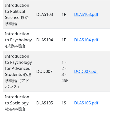
Introduction
to Political
DLAS103
1F
DLAS103.pdf
Science 政治
学概論
Introduction
to Psychology
DLAS104
1F
DLAS104.pdf
心理学概論
Introduction
to Psychology
1・
for Advanced
2・
DOD007
DOD007.pdf
Students 心理
3・
学概論（アド
4SF
バンス）
Introduction
to Sociology
DLAS105
1S
DLAS105.pdf
社会学概論