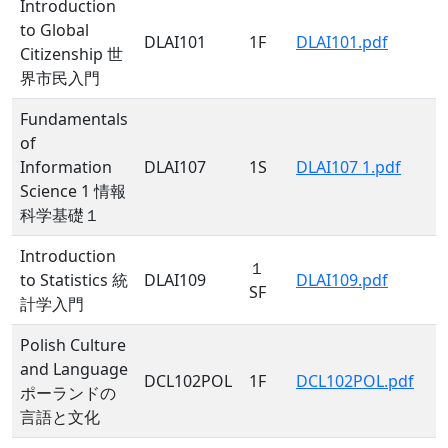
Introduction
to Global
DLAI101
1F
DLAI101.pdf
Citizenship 世
界市民入門
Fundamentals
of
Information
DLAI107
1S
DLAI107 1.pdf
Science 1 情報
科学基礎１
Introduction
１
to Statistics 統
DLAI109
DLAI109.pdf
SF
計学入門
Polish Culture
and Language
DCL102POL
1F
DCL102POL.pdf
ポーランドの
言語と文化