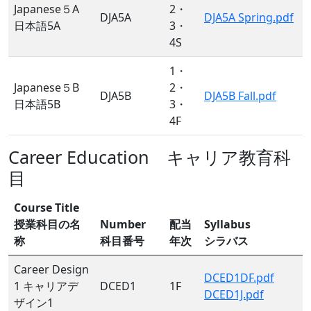
Japanese５A
2・
DJA5A
DJA5A Spring.pdf
日本語5A
3・
4S
1・
Japanese５B
2・
DJA5B
DJA5B Fall.pdf
日本語5B
3・
4F
Career Education キャリア教育科
目
Course Title
授業科目の名
Number
配当
Syllabus
称
科目番号
年次
シラバス
Career Design
DCED1DF.pdf
1 キャリアデ
DCED1
1F
DCED1J.pdf
ザイン1