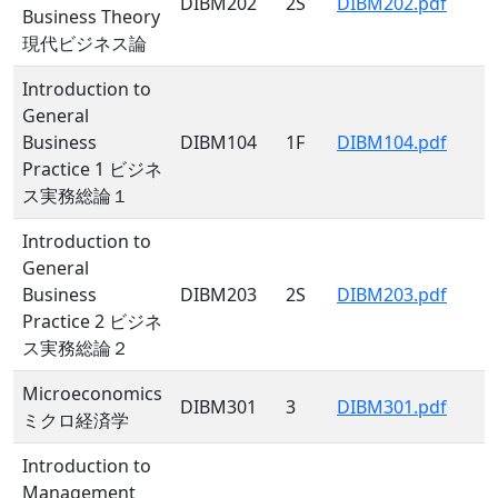
DIBM202
2S
DIBM202.pdf
Business Theory
現代ビジネス論
Introduction to
General
Business
DIBM104
1F
DIBM104.pdf
Practice 1 ビジネ
ス実務総論１
Introduction to
General
Business
DIBM203
2S
DIBM203.pdf
Practice 2 ビジネ
ス実務総論２
Microeconomics
DIBM301
3
DIBM301.pdf
ミクロ経済学
Introduction to
Management