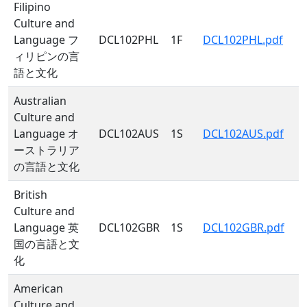
Filipino
Culture and
Language フ
DCL102PHL
1F
DCL102PHL.pdf
ィリピンの言
語と文化
Australian
Culture and
Language オ
DCL102AUS
1S
DCL102AUS.pdf
ーストラリア
の言語と文化
British
Culture and
Language 英
DCL102GBR
1S
DCL102GBR.pdf
国の言語と文
化
American
Culture and