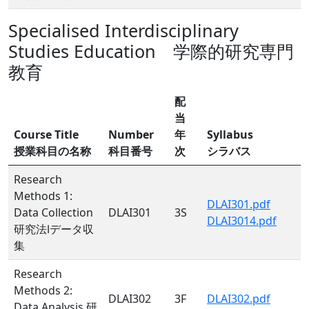
Specialised Interdisciplinary
Studies Education 学際的研究専門
教育
配
当
Course Title
Number
年
Syllabus
授業科目の名称
科目番号
次
シラバス
Research
Methods 1:
DLAI301.pdf
Data Collection
DLAI301
3S
DLAI3014.pdf
研究法Ⅰデータ収
集
Research
Methods 2:
DLAI302
3F
DLAI302.pdf
Data Analysis 研