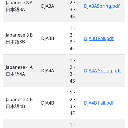
Japanese３A
2・
DJA3A
DJA3ASpring.pdf
日本語3A
3・
4S
1・
Japanese３B
2・
DJA3B
DJA3B Fall.pdf
日本語3B
3・
4F
1・
Japanese４A
2・
DJA4A
DJA4A Spring.pdf
日本語4A
3・
4S
1・
Japanese４B
2・
DJA4B
DJA4B Fall.pdf
日本語4B
3・
4F
1・