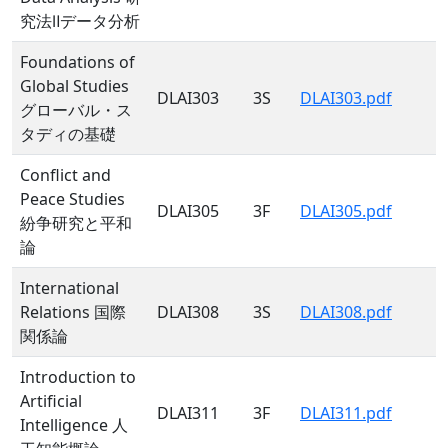
究法Ⅱデータ分析
Foundations of
Global Studies
DLAI303
3S
DLAI303.pdf
グローバル・ス
タディの基礎
Conflict and
Peace Studies
DLAI305
3F
DLAI305.pdf
紛争研究と平和
論
International
Relations 国際
DLAI308
3S
DLAI308.pdf
関係論
Introduction to
Artificial
DLAI311
3F
DLAI311.pdf
Intelligence 人